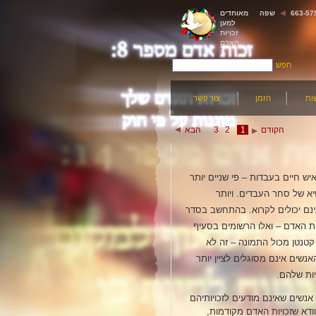
שפה
מאוחדים
למען
זכויות
האדם
חפש
ות
הזמן
צור קשר
הקודם
1
2
3
הבא
יש חיים בעבדות – פי שניים יותר
 של סחר העבדים. ויותר
ינם יכולים לקרוא. בהתחשב בסדר
ות האדם – ואלו הרשומים בסעיף
טנטן מכול התמונה – זה לא
 אחוז מהאנשים אינם מסוגלים לציין יותר
אנשים שאינם מודעים לזכויותיהם
וודא שזכויות האדם מקודמות,