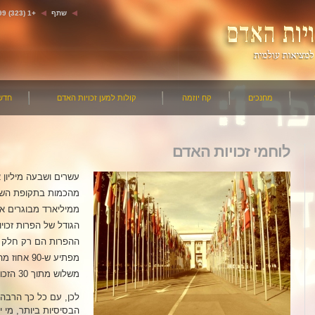
שתף
+1 (323) 663-5799
מחנכים
קח יוזמה
קולות למען זכויות האדם
חדש
לוחמי זכויות האדם
עשרים ושבעה מיליון א
מהכמות בתקופת השיא
ממיליארד מבוגרים א
הגודל של הפרות זכוי
ההפרות הם רק חלק ק
מפתיע ש-90
משלוש מתוך 30 הזכויות שלהם.
לכן, עם כל כך הרבה 
הבסיסיות ביותר, מי י