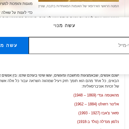
מוגנות והופכות למצי
המטה הראשי האירופאי של האומות המאוחדות בז'נבה, שוויץ
כדי לענות על שאלה ז
שעשו שינוי ועזרו ליצור את זכויות האדם שיש לנו היום. האנשים ההומניטאריים ה
זיהו שאי אפשר להשיג שלום וקידמה בלעדיהן. כל אחד מהם שינה את העולם ב
עשה מנוי
מרטין לותר קינג ג'וניורכאשר מרטין לותר קינג ג'וניור הגן על זכויותיהם של 
ה-60, הוא הכריז "אי-צדק במקום כלשהו, הוא איום לצדק בכל מקום".
עשה מנ
התומך הגדול של התנגדות שקטה לדיכוי, מהטמה גנדי, תיאר אי-אלימות בתור 
לרשות האנושות. הוא יותר חזק מנשק ההרס החזק ביותר שחוכמת האדם המצי
תומאס ג'פרסון, המחבר של הכרזת העצמאות האמריקאית, הצהיר ש"הדאגה ל
שלהם, הינה המטרה המוצדקת היחידה של ממשלה טובה".
ישנם אנשים, שבאמצעות מחשבה ומעשים, עשו שינוי בעולם שלנו. בין אנשים א
הבאים, כל אחד מהם הוא תומך חזק ויעיל שמהווה השראה עבור כל אלה אש
של זכויות אוניברסאליות:
מהאטמה גנדי (1869 – 1948)
אלינור רוזוולט (1884 – 1962)
סזאר צ'אבז (1927 - 1993)
נלסון מנדלה (נולד ב-1918)