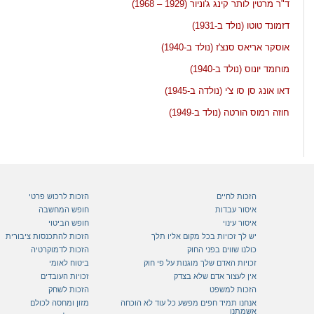
ד"ר מרטין לותר קינג ג'וניור (1929 – 1968)
דזמונד טוטו (נולד ב-1931)
אוסקר אריאס סנצ'ז (נולד ב-1940)
מוחמד יונוס (נולד ב-1940)
דאו אונג סן סו צ'י (נולדה ב-1945)
חוזה רמוס הורטה (נולד ב-1949)
הזכות לחיים
הזכות לרכוש פרטי
איסור עבדות
חופש המחשבה
איסור עינוי
חופש הביטוי
יש לך זכויות בכל מקום אליו תלך
הזכות להתכנסות ציבורית
כולנו שווים בפני החוק
הזכות לדמוקרטיה
זכויות האדם שלך מוגנות על פי חוק
ביטוח לאומי
אין לעצור אדם שלא בצדק
זכויות העובדים
הזכות למשפט
הזכות לשחק
אנחנו תמיד חפים מפשע כל עוד לא הוכחה
מזון ומחסה לכולם
אשמתנו