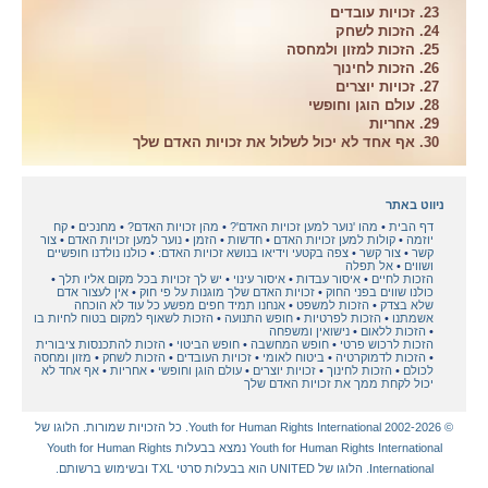
23. זכויות עובדים
24. הזכות לשחק
25. הזכות למזון ולמחסה
26. הזכות לחינוך
27. זכויות יוצרים
28. עולם הוגן וחופשי
29. אחריות
30. אף אחד לא יכול לשלול את זכויות האדם שלך
ניווט באתר
דף הבית
מהו 'נוער למען זכויות האדם'?
מהן זכויות האדם?
מחנכים
קח
יוזמה
קולות למען זכויות האדם
חדשות
הזמן
נוער למען זכויות האדם
צור
קשר
צור קשר
צפה בקטעי וידיאו בנושא זכויות האדם:
כולנו נולדנו חופשיים
ושווים
אל תפלה
הזכות לחיים
איסור עבדות
איסור עינוי
יש לך זכויות בכל מקום אליו תלך
כולנו שווים בפני החוק
זכויות האדם שלך מוגנות על פי חוק
אין לעצור אדם
שלא בצדק
הזכות למשפט
אנחנו תמיד חפים מפשע כל עוד לא הוכחה
אשמתנו
הזכות לפרטיות
חופש התנועה
הזכות לשאוף למקום בטוח לחיות בו
הזכות ללאום
נישואין ומשפחה
הזכות לרכוש פרטי
חופש המחשבה
חופש הביטוי
הזכות להתכנסות ציבורית
הזכות לדמוקרטיה
ביטוח לאומי
זכויות העובדים
הזכות לשחק
מזון ומחסה
לכולם
הזכות לחינוך
זכויות יוצרים
עולם הוגן וחופשי
אחריות
אף אחד לא
יכול לקחת ממך את זכויות האדם שלך
© 2002-2026 Youth for Human Rights International. כל הזכויות שמורות. הלוגו של
Youth for Human Rights International נמצא בבעלות Youth for Human Rights
International. הלוגו של UNITED הוא בבעלות סרטי TXL ובשימוש ברשותם.