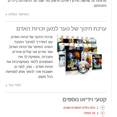
מדווחת על שלושה מיליון דיווחים חדשים מדי שנה על התעללות בילדים
והזנחתם.
הסיפור המלא
ערכת חינוך
של נוער למען זכויות האדם
ערכת החינוך של זכויות האדם,
עם 'המדריך למחנך'
המקיף,
הסרט 'הסיפור של זכויות האדם',
ועוד עזרים אור-קוליים אחרים
וחוברות, מספקת לך את
האמצעים ללמד באפקטיביות את
זכויות האדם – מהן, למה הן
חשובות ואיך להפוך אותן למציאות
בכל מקום.
למד עוד
קטעי וידיאו נוספים
1. כולנו נולדנו חופשיים ושווים
2. אל תפלה