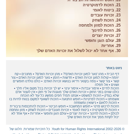
21. הזכות לדמוקרטיה
22. ביטוח לאומי
23. זכויות עובדים
24. הזכות לשחק
25. הזכות למזון ולמחסה
26. הזכות לחינוך
27. זכויות יוצרים
28. עולם הוגן וחופשי
29. אחריות
30. אף אחד לא יכול לשלול את זכויות האדם שלך
ניווט באתר
דף הבית
מהו 'נוער למען זכויות האדם'?
מהן זכויות האדם?
מחנכים
קח
יוזמה
קולות למען זכויות האדם
חדשות
הזמן
נוער למען זכויות האדם
צור
קשר
צור קשר
צפה בקטעי וידיאו בנושא זכויות האדם:
כולנו נולדנו חופשיים
ושווים
אל תפלה
הזכות לחיים
איסור עבדות
איסור עינוי
יש לך זכויות בכל מקום אליו תלך
כולנו שווים בפני החוק
זכויות האדם שלך מוגנות על פי חוק
אין לעצור אדם
שלא בצדק
הזכות למשפט
אנחנו תמיד חפים מפשע כל עוד לא הוכחה
אשמתנו
הזכות לפרטיות
חופש התנועה
הזכות לשאוף למקום בטוח לחיות בו
הזכות ללאום
נישואין ומשפחה
הזכות לרכוש פרטי
חופש המחשבה
חופש הביטוי
הזכות להתכנסות ציבורית
הזכות לדמוקרטיה
ביטוח לאומי
זכויות העובדים
הזכות לשחק
מזון ומחסה
לכולם
הזכות לחינוך
זכויות יוצרים
עולם הוגן וחופשי
אחריות
אף אחד לא
יכול לקחת ממך את זכויות האדם שלך
© 2002-2026 Youth for Human Rights International. כל הזכויות שמורות. הלוגו של