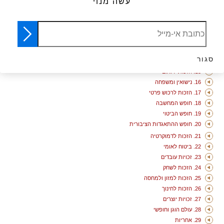
עשה מנוי
9. אין לעצור אדם שלא בצדק
10. הזכות למשפט
11. אנחנו תמיד חפים מפשע כל עוד לא הוכחה אשמתנו
12. הזכות לפרטיות
13. חופש התנועה
סגור
14. הזכות לשאוף למקום בטוח לחיות בו
15. הזכות ללאום
16. נישואין ומשפחה
17. הזכות לרכוש פרטי
18. חופש המחשבה
19. חופש הביטוי
20. חופש ההתאגדות הציבורית
21. הזכות לדמוקרטיה
22. ביטוח לאומי
23. זכויות עובדים
24. הזכות לשחק
25. הזכות למזון ולמחסה
26. הזכות לחינוך
27. זכויות יוצרים
28. עולם הוגן וחופשי
29. אחריות