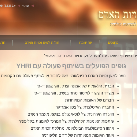
שתף
+1 (323) 663-5799
מחנכים
קח יוזמה
קולות למען זכויות האדם
חדש
ם בשיתוף פעולה עם 'נוער למען זכויות האדם הבינלאומי'
גופים הפועלים בשיתוף פעולה עם YHRI
'נוער למען זכויות האדם הבינלאומי' גאה לחבור או לשתף פעולה עם הקבוצות 
הברית הלאומית של אמונה וצדק, וושינגטון די-סי
משרד הקישור לאיסור סחר בנשים, וושינגטון די-סי
חברים של האומות המאוחדות
החברה האיסלמית של צפון אמריקה
הועידה העירונית של לוס-אנג'לס בנושא מעמד הנשים
שותפות האומנות הקהילתית של המרכז לאומנות בקליפוניה
ארגון הסיינטולוגיה הבינלאומי, מחלקת זכויות האדם
איגוד האומות המאוחדות של דרום קליפורניה