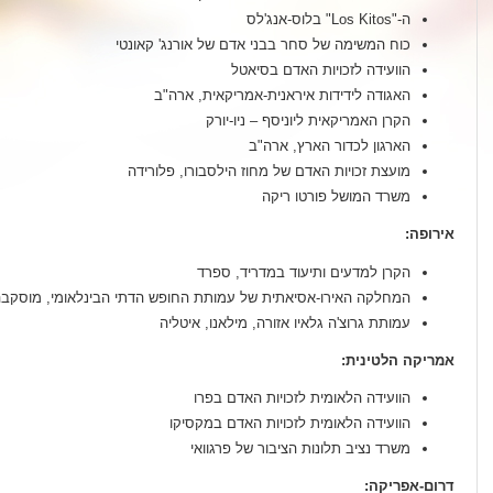
ה-"Los Kitos" בלוס-אנג'לס
כוח המשימה של סחר בבני אדם של אורנג' קאונטי
הוועידה לזכויות האדם בסיאטל
האגודה לידידות איראנית-אמריקאית, ארה"ב
הקרן האמריקאית ליוניסף – ניו-יורק
הארגון לכדור הארץ, ארה"ב
מועצת זכויות האדם של מחוז הילסבורו, פלורידה
משרד המושל פורטו ריקה
אירופה:
הקרן למדעים ותיעוד במדריד, ספרד
המחלקה האירו-אסיאתית של עמותת החופש הדתי הבינלאומי, מוסקב
עמותת גרוצ'ה גלאיו אזורה, מילאנו, איטליה
אמריקה הלטינית:
הוועידה הלאומית לזכויות האדם בפרו
הוועידה הלאומית לזכויות האדם במקסיקו
משרד נציב תלונות הציבור של פרגוואי
דרום-אפריקה: