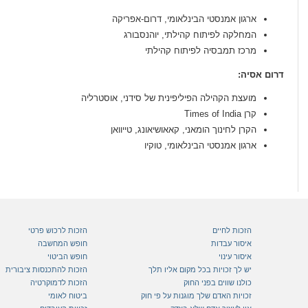
ארגון אמנסטי הבינלאומי, דרום-אפריקה
המחלקה לפיתוח קהילתי, יוהנסבורג
מרכז תמבסיה לפיתוח קהילתי
דרום אסיה:
מועצת הקהילה הפיליפינית של סידני, אוסטרליה
קרן Times of India
הקרן לחינוך הומאני, קאאושיאונג, טייוואן
ארגון אמנסטי הבינלאומי, טוקיו
הזכות לחיים
הזכות לרכוש פרטי
איסור עבדות
חופש המחשבה
איסור עינוי
חופש הביטוי
יש לך זכויות בכל מקום אליו תלך
הזכות להתכנסות ציבורית
כולנו שווים בפני החוק
הזכות לדמוקרטיה
זכויות האדם שלך מוגנות על פי חוק
ביטוח לאומי