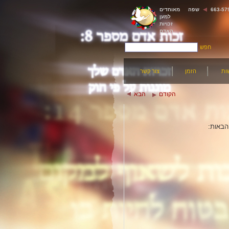
שפה
מאוחדים
למען
זכויות
האדם
חפש
ות
הזמן
צור קשר
הקודם
הבא
הבאות: