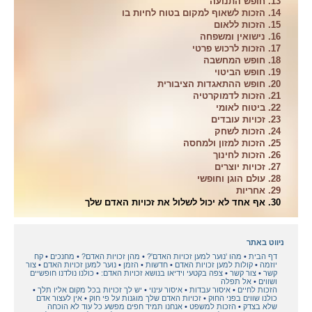
13. חופש התנועה
14. הזכות לשאוף למקום בטוח לחיות בו
15. הזכות ללאום
16. נישואין ומשפחה
17. הזכות לרכוש פרטי
18. חופש המחשבה
19. חופש הביטוי
20. חופש ההתאגדות הציבורית
21. הזכות לדמוקרטיה
22. ביטוח לאומי
23. זכויות עובדים
24. הזכות לשחק
25. הזכות למזון ולמחסה
26. הזכות לחינוך
27. זכויות יוצרים
28. עולם הוגן וחופשי
29. אחריות
30. אף אחד לא יכול לשלול את זכויות האדם שלך
ניווט באתר
דף הבית
מהו 'נוער למען זכויות האדם'?
מהן זכויות האדם?
מחנכים
קח
יוזמה
קולות למען זכויות האדם
חדשות
הזמן
נוער למען זכויות האדם
צור
קשר
צור קשר
צפה בקטעי וידיאו בנושא זכויות האדם:
כולנו נולדנו חופשיים
ושווים
אל תפלה
הזכות לחיים
איסור עבדות
איסור עינוי
יש לך זכויות בכל מקום אליו תלך
כולנו שווים בפני החוק
זכויות האדם שלך מוגנות על פי חוק
אין לעצור אדם
שלא בצדק
הזכות למשפט
אנחנו תמיד חפים מפשע כל עוד לא הוכחה