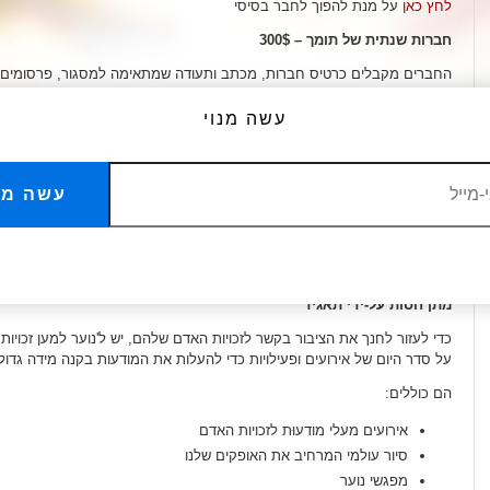
לחץ כאן
על מנת להפוך לחבר בסיסי
חברות שנתית של תומך – 300$
החברים מקבלים כרטיס חברות, מכתב ותעודה שמתאימה למסגור, פרסומים וע
האלקטרוני על פעילויות הקבוצה.
עשה מנוי
לחץ כאן
על מנת להפוך לחבר בעל חברות שנתית של תומך
חברות שנתית של תאגיד – 500$
עשה מנ
חברים מקבלים כרטיס חברות, מכתב ותעודה שמתאימה למסגור שמראים את מ
לזכויות האדם. חברים בעלי חברות תאגיד מעודכנים באופן קבוע באמצעות הדו
הקבוצה ודו"חות מיוחדים.
לחץ כאן
על מנת להפוך לחבר בעל חברות שנתית של תאגיד
מתן חסות על-ידי תאגיד
כדי לעזור לחנך את הציבור בקשר לזכויות האדם שלהם, יש ל'נוער למען זכויות
על סדר היום של אירועים ופעילויות כדי להעלות את המודעות בקנה מידה גדול
הם כוללים:
אירועים מעלי מודעוּת לזכויות האדם
סיור עולמי המרחיב את האופקים שלנו
מפגשי נוער