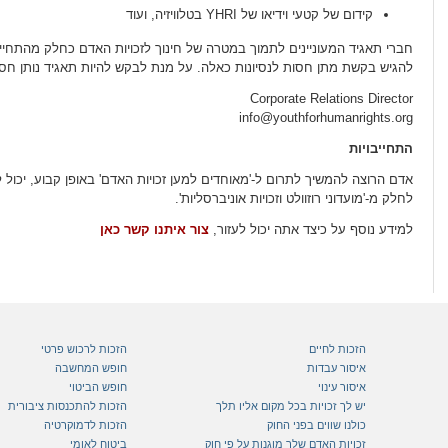
קידום של קטעי וידיאו של YHRI בטלוויזיה, ועוד
חברי תאגיד המעוניינים לתמוך במטרה של חינוך לזכויות האדם כחלק מהתחי
להגיש בקשת מתן חסות לנסיונות כאלה. על מנת לבקש להיות תאגיד נותן חסו
Corporate Relations Director
info@youthforhumanrights.org
התחייבויות
אדם הרוצה להמשיך לתרום ל-'מאוחדים למען זכויות האדם' באופן קבוע, יכול 
לחלק מ-'מועדוני רוזוולט וזכויות אוניברסליות'.
למידע נוסף על כיצד אתה יכול לעזור,
צור איתנו קשר כאן
הזכות לחיים
הזכות לרכוש פרטי
איסור עבדות
חופש המחשבה
איסור עינוי
חופש הביטוי
יש לך זכויות בכל מקום אליו תלך
הזכות להתכנסות ציבורית
כולנו שווים בפני החוק
הזכות לדמוקרטיה
זכויות האדם שלך מוגנות על פי חוק
ביטוח לאומי