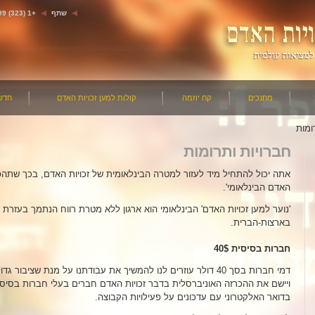
שתף
+1 (323) 663-5799
מחנכים
קח יוזמה
קולות למען זכויות האדם
חדש
ומות
חברויות ותרומות
אתה יכול להתחיל מיד לעזור למטרה הבינלאומית של זכויות האדם, בכך שתהפוך
האדם הבינלאומי'.
'נוער למען זכויות האדם' הבינלאומי הוא ארגון ללא מטרת רווח הנתמך בעזר
בארצות-הברית.
במה תומכות תרומות החברות שלך :
הפאנל של זכויות האדם – מנהיגי זכויות האדם ופעילים דנים בנושאים שונים של זכויות האדם כמו סחר בבני אדם, ריתוק לא חוקי והפרה של חופש ושל עיתונות ודת.
קמפיינים נרחבים באמצעי התקשורת — השידור של תשדירי השירות על זכויות
חברות בסיסית 40$
מודפסות בנושא זכויות האדם.
דמי חברות בסך 40 דולר עוזרים לנו להמשיך את עבודתנו על מנת שצי
ויישם את ההכרזה האוניברסלית בדבר זכויות האדם חברים בעלי חברות בסיסי
בדואר האלקטרוני עם עדכונים על פעילויות הקבוצה.