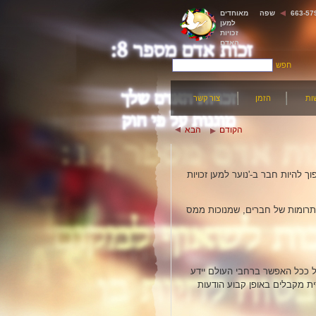
שפה
מאוחדים
למען
זכויות
האדם
חפש
ות
הזמן
צור קשר
הקודם
הבא
 להיות חבר ב-'נוער למען זכויות
ת תרומות של חברים, שמנוכות ממס
 האדם והפרסום של פרסומות
בור גדול ככל האפשר ברחבי העולם יידע
ת מקבלים באופן קבוע הודעות