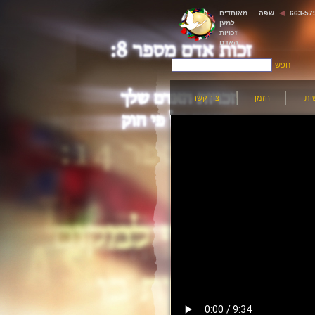
שפה
מאוחדים
למען
זכויות
האדם
חפש
ות
הזמן
צור קשר