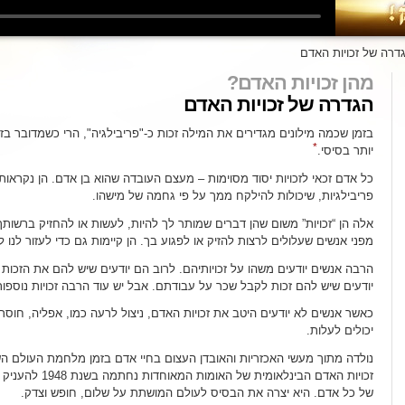
דרה של זכויות האדם
מהן זכויות האדם?
הגדרה של זכויות האדם
בזמן שכמה מילונים מגדירים את המילה זכות כ-"פריבילגיה", הרי כשמדובר בז
*
יותר בסיסי.
כל אדם זכאי לזכויות יסוד מסוימות – מעצם העובדה שהוא בן אדם. הן נקראות
פריבילגיות, שיכולות להילקח ממך על פי גחמה של מישהו.
אלה הן “זכויות” משום שהן דברים שמותר לך להיות, לעשות או להחזיק ברשותך. 
מפני אנשים שעלולים לרצות להזיק או לפגוע בך. הן קיימות גם כדי לעזור לנו
הרבה אנשים יודעים משהו על זכויותיהם. לרוב הם יודעים שיש להם את הזכות 
יודעים שיש להם זכות לקבל שכר על עבודתם. אבל יש עוד הרבה זכויות נוספות
כאשר אנשים לא יודעים היטב את זכויות האדם, ניצול לרעה כמו, אפליה, חוסר ס
יכולים לעלות.
נולדה מתוך מעשי האכזריות והאובדן העצום בחיי אדם בזמן מלחמת העולם הש
זכויות האדם הבינלאומי
של כל אדם. היא יצרה את הבסיס לעולם המושתת על שלום, חופש וצדק.