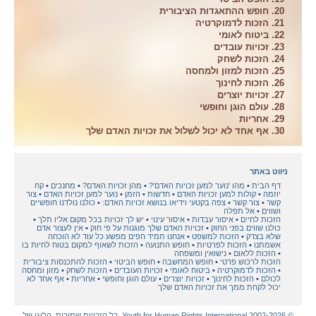
20. חופש ההתאגדות הציבורית
21. הזכות לדמוקרטיה
22. ביטוח לאומי
23. זכויות עובדים
24. הזכות לשחק
25. הזכות למזון ולמחסה
26. הזכות לחינוך
27. זכויות יוצרים
28. עולם הוגן וחופשי
29. אחריות
30. אף אחד לא יכול לשלול את זכויות האדם שלך
ניווט באתר
דף הבית
מהו 'נוער למען זכויות האדם'?
מהן זכויות האדם?
מחנכים
קח
יוזמה
קולות למען זכויות האדם
חדשות
הזמן
נוער למען זכויות האדם
צור
קשר
צור קשר
צפה בקטעי וידיאו בנושא זכויות האדם:
כולנו נולדנו חופשיים
ושווים
אל תפלה
הזכות לחיים
איסור עבדות
איסור עינוי
יש לך זכויות בכל מקום אליו תלך
כולנו שווים בפני החוק
זכויות האדם שלך מוגנות על פי חוק
אין לעצור אדם
שלא בצדק
הזכות למשפט
אנחנו תמיד חפים מפשע כל עוד לא הוכחה
אשמתנו
הזכות לפרטיות
חופש התנועה
הזכות לשאוף למקום בטוח לחיות בו
הזכות ללאום
נישואין ומשפחה
הזכות לרכוש פרטי
חופש המחשבה
חופש הביטוי
הזכות להתכנסות ציבורית
הזכות לדמוקרטיה
ביטוח לאומי
זכויות העובדים
הזכות לשחק
מזון ומחסה
לכולם
הזכות לחינוך
זכויות יוצרים
עולם הוגן וחופשי
אחריות
אף אחד לא
יכול לקחת ממך את זכויות האדם שלך
© 2002-2026 Youth for Human Rights International. כל הזכויות שמורות. הלוגו של