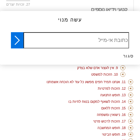
27. זכויות יוצרים
קטעי וידיאו נוספים
1. כולנו נולדנו חופשיים ושווים
עשה מנוי
2. אל תפלה
3. הזכות לחיים
4. לא לעבדות
5. לא לעינויים
6. יש לך זכויות בכל מקום אליו תלך
7. כולנו שווים בפני החוק
סגור
8. זכויות האדם שלך מוגנות על פי חוק
9. אין לעצור אדם שלא בצדק
10. הזכות למשפט
11. אנחנו תמיד חפים מפשע כל עוד לא הוכחה אשמתנו
12. הזכות לפרטיות
13. חופש התנועה
14. הזכות לשאוף למקום בטוח לחיות בו
15. הזכות ללאום
16. נישואין ומשפחה
17. הזכות לרכוש פרטי
18. חופש המחשבה
19. חופש הביטוי