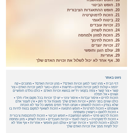
19. חופש הביטוי
20. חופש ההתאגדות הציבורית
21. הזכות לדמוקרטיה
22. ביטוח לאומי
23. זכויות עובדים
24. הזכות לשחק
25. הזכות למזון ולמחסה
26. הזכות לחינוך
27. זכויות יוצרים
28. עולם הוגן וחופשי
29. אחריות
30. אף אחד לא יכול לשלול את זכויות האדם שלך
ניווט באתר
דף הבית
מהו 'נוער למען זכויות האדם'?
מהן זכויות האדם?
מחנכים
קח
יוזמה
קולות למען זכויות האדם
חדשות
הזמן
נוער למען זכויות האדם
צור
קשר
צור קשר
צפה בקטעי וידיאו בנושא זכויות האדם:
כולנו נולדנו חופשיים
ושווים
אל תפלה
הזכות לחיים
איסור עבדות
איסור עינוי
יש לך זכויות בכל מקום אליו תלך
כולנו שווים בפני החוק
זכויות האדם שלך מוגנות על פי חוק
אין לעצור אדם
שלא בצדק
הזכות למשפט
אנחנו תמיד חפים מפשע כל עוד לא הוכחה
אשמתנו
הזכות לפרטיות
חופש התנועה
הזכות לשאוף למקום בטוח לחיות בו
הזכות ללאום
נישואין ומשפחה
הזכות לרכוש פרטי
חופש המחשבה
חופש הביטוי
הזכות להתכנסות ציבורית
הזכות לדמוקרטיה
ביטוח לאומי
זכויות העובדים
הזכות לשחק
מזון ומחסה
לכולם
הזכות לחינוך
זכויות יוצרים
עולם הוגן וחופשי
אחריות
אף אחד לא
יכול לקחת ממך את זכויות האדם שלך