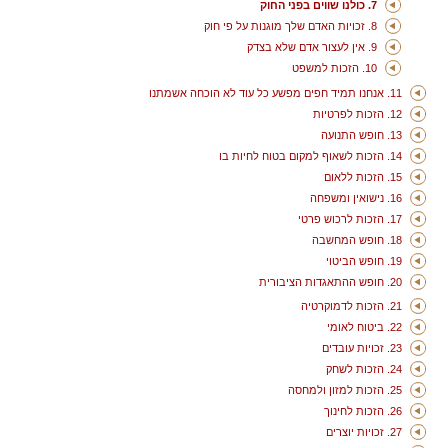
7. כולנו שווים בפני החוק
8. זכויות האדם שלך מוגנות על פי חוק
9. אין לעצור אדם שלא בצדק
10. הזכות למשפט
11. אנחנו תמיד חפים מפשע כל עוד לא הוכחה אשמתנו
12. הזכות לפרטיות
13. חופש התנועה
14. הזכות לשאוף למקום בטוח לחיות בו
15. הזכות ללאום
16. נישואין ומשפחה
17. הזכות לרכוש פרטי
18. חופש המחשבה
19. חופש הביטוי
20. חופש ההתאגדות הציבורית
21. הזכות לדמוקרטיה
22. ביטוח לאומי
23. זכויות עובדים
24. הזכות לשחק
25. הזכות למזון ולמחסה
26. הזכות לחינוך
27. זכויות יוצרים