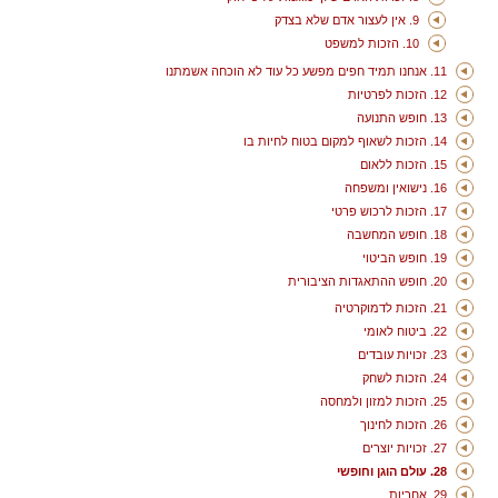
9. אין לעצור אדם שלא בצדק
10. הזכות למשפט
11. אנחנו תמיד חפים מפשע כל עוד לא הוכחה אשמתנו
12. הזכות לפרטיות
13. חופש התנועה
14. הזכות לשאוף למקום בטוח לחיות בו
15. הזכות ללאום
16. נישואין ומשפחה
17. הזכות לרכוש פרטי
18. חופש המחשבה
19. חופש הביטוי
20. חופש ההתאגדות הציבורית
21. הזכות לדמוקרטיה
22. ביטוח לאומי
23. זכויות עובדים
24. הזכות לשחק
25. הזכות למזון ולמחסה
26. הזכות לחינוך
27. זכויות יוצרים
28. עולם הוגן וחופשי
29. אחריות