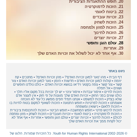
20. חופש ההתאגדות הציבורית
21. הזכות לדמוקרטיה
22. ביטוח לאומי
23. זכויות עובדים
24. הזכות לשחק
25. הזכות למזון ולמחסה
26. הזכות לחינוך
27. זכויות יוצרים
28. עולם הוגן וחופשי
29. אחריות
30. אף אחד לא יכול לשלול את זכויות האדם שלך
ניווט באתר
דף הבית
מהו 'נוער למען זכויות האדם'?
מהן זכויות האדם?
מחנכים
קח
יוזמה
קולות למען זכויות האדם
חדשות
הזמן
נוער למען זכויות האדם
צור
קשר
צור קשר
צפה בקטעי וידיאו בנושא זכויות האדם:
כולנו נולדנו חופשיים
ושווים
אל תפלה
הזכות לחיים
איסור עבדות
איסור עינוי
יש לך זכויות בכל מקום אליו תלך
כולנו שווים בפני החוק
זכויות האדם שלך מוגנות על פי חוק
אין לעצור אדם
שלא בצדק
הזכות למשפט
אנחנו תמיד חפים מפשע כל עוד לא הוכחה
אשמתנו
הזכות לפרטיות
חופש התנועה
הזכות לשאוף למקום בטוח לחיות בו
הזכות ללאום
נישואין ומשפחה
הזכות לרכוש פרטי
חופש המחשבה
חופש הביטוי
הזכות להתכנסות ציבורית
הזכות לדמוקרטיה
ביטוח לאומי
זכויות העובדים
הזכות לשחק
מזון ומחסה
לכולם
הזכות לחינוך
זכויות יוצרים
עולם הוגן וחופשי
אחריות
אף אחד לא
יכול לקחת ממך את זכויות האדם שלך
© 2002-2026 Youth for Human Rights International. כל הזכויות שמורות. הלוגו של