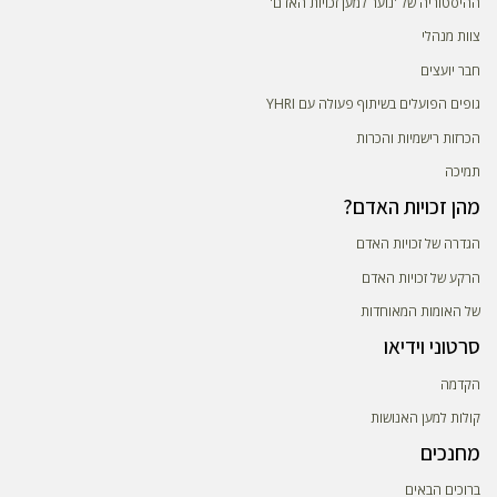
ההיסטוריה של 'נוער למען זכויות האדם'
צוות מנהלי
חבר יועצים
גופים הפועלים בשיתוף פעולה עם YHRI
הכרזות רישמיות והכרות
תמיכה
מהן זכויות האדם?
הגדרה של זכויות האדם
הרקע של זכויות האדם
של האומות המאוחדות
סרטוני וידיאו
הקדמה
קולות למען האנושות
מחנכים
ברוכים הבאים