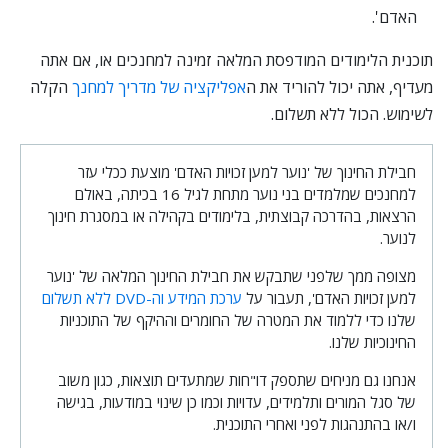
האדם'.
תוכנית הלימודים המודפסת המלאה זמינה למחנכים או, אם אתה
מעדיף, אתה יכול להוריד את ה
אפליקציה של מדריך למחנך
הקלה
לשימוש. הכול ללא תשלום.
חבילת החינוך של 'נוער למען זכויות האדם' מוצעת ככלי עזר
למחנכים שמלמדים בני נוער מתחת לגיל 16 בכיתה, באולם
הרצאות, בהדרכה קבוצתית, בלימודים בקהילה או במסגרת חינוך
לנוער.
מצופה ממך שלפני שתבקש את חבילת החינוך המלאה של 'נוער
למען זכויות האדם', תעבור על
ערכת המידע וה-DVD ללא תשלום
שלנו כדי ללמוד את המטרה של החומרים וההיקף של התוכניות
החינוכיות שלנו.
אנחנו גם מניחים שתספק דו"חות שמתעדים תוצאות, כגון משוב
של סגל המורים ותלמידים, עדויות וכמו כן שינוי במודעות, בגישה
ו/או בהתנהגות לפני ואחרי התוכנית.