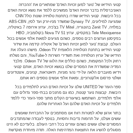
קטעי הוידיאו של 'נוער למען זכויות האדם' שמתארים את 'ההכרזה
האוניברסלית בדבר זכויות האדם' ממשיכים ללמד את נושא זכויות האדם
בכל היבשות. קטעי הוידיאו שודרו בתחנות טלוויזיה שונות כולל CNN
שמגיעה למיליונים, Dynasy TV שמשדר מניו-יורק ועד לסין, ABS-CBN
במלזיה, Zenit TV בהונגריה, TV Mitel בצ'כיה, ערוץ אירופה 7 באיטליה,
Tele Mexiquense במקסיקו, ערוץ 51 Nova TV בקולומביה, HBO
בפקיסטן וערוצים רבים נוספים, כשהם מגיעים למאות אלפי אנשים בכול
העולם. קבוצת 'נוער למען זכויות האדם' של איטליה קידמה את שידור
קטעי הוידיאו בתחנת הטלויוזיה הלאומית Odeon TV. מישהו העלה את
הוידיאו של ערוץ הטלוויזיה ואת תשדירי השירות ל-YouTube, והם נשלחו
רחוק ולכל המקומות, כשהם כוללים את הלוגו של Odeon TV. מלבד
המדיה שמשדרת את המסרים שלנו בנושא זכויות האדם, אותם קטעי
וידיאו מועברים הלאה על-ידי נהגי מוניות, תיאטראות, קניונים, איצטדיונים
ושלטי פרסום אלקטרוניים, ומאות אלפי אנשים נוספים ראו אותם.
ספר-העזר של UNITED שלנו על זכויות האדם הגיע לתלמידים בכל
היבשות. קבוצות נוער קטנות, כמו גם מחנכים בבתי-ספר גדולים עם
אלפי תלמידים, השתמשו בשיעורים הקלים מתוך ספר-העזר כדי ללמד
תלמידים על זכויות האדם שלהם ועל האחריות שלהם.
בתור ארגון שלא למטרות רווח אנו מסתמכים על החברויות שאנשים
עושים אצלנו, על תרומות נדיבות וחסויות, בנוסף לעבודה שהמתנדבים
המסורים שלנו עושים כשהם עוזרים בכל רחבי העולם. בלעדיכם לא היינו
מסוגלים להשיג את התוצאות המדהימות האלה. תודה מיוחדת מוקדשת