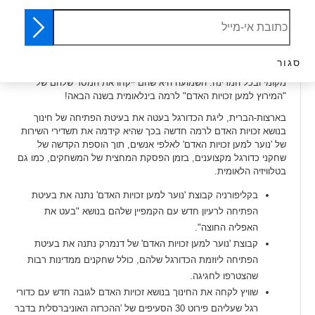
זכויות האדם על שני גלגלים, פשוטו כמשמעו. כן, הם רכבו על אופניים
סביב האי והציגו את הנושא בפני נציגים מכובדים, מנהיגים, מחנכים וגם
לאנשים שפגשו בדרך – צעירים וגם מבוגרים!
קבוצת 'נוער למען זכויות האדם' של בריטניה היתה מהירה, כי הם
סגור
השתתפו במירוץ מכוניות וקידמו את המסר של זכויות האדם במדיה באופן
מקומי ובכל המדינה. השמועה היא שהם ייקחו את המסר שלהם של
"המירוץ למען זכויות האדם" לרמה בינלאומית בשנה הבאה!
בארצות-הברית, ליגת הכדורגל בעטה את בעיטת הפתיחה של חינוך
בנושא זכויות האדם לרמה חדשה בכך שהיא קידמה את תשדירי השירות
של 'נוער למען זכויות האדם' לאלפי אנשים, תוך הוספת הקדשה של
שחקני כדורגל מקצוענים, בזמן הפסקת המחצית של המשחקים, כמו גם
בטלוויזיה הלאומית.
בקליפורניה קבוצת 'נוער למען זכויות האדם' נתנה את בעיטת
הפתיחה לרעיון חדש עם הקמפיין שלהם בנושא "בעט את
האפליה החוצה".
קבוצת 'נוער למען זכויות האדם' של דנמרק נתנה את בעיטת
הפתיחה ליוזמת הכדורגל שלהם, כולל שחקנים ממדינות רבות
שהצטרפו לחגיגה.
שוויץ לקחה את החינוך בנושא זכויות האדם לגובה חדש עם כדורי
רגל שעליהם פירוט 30 הסעיפים של 'ההכרזה האוניברסלית בדבר