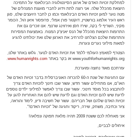
למחלקת זכויות האדם של ארגון הסיינטולוגיה הבינלאומי על התמיכה
היוצאת מהכלל שלה. אני רוצה לתת וידוע לחברי מועצת המנהלים של
מטה נוער למען זכויות האדם הבינלאומי וכמו כן לחבר היועצים שלנו, סגן
ראש העיר אלמוג בורשטיין, דוקטור פורן אמלי, פרופסור איאן הול, הכומר
מקיני, השריף לי בקה, שירז חסן ואירווינג שרנוף. אנו זוכרים גם את
התרומות היוצאות מהכלל של הנס יאניצ'ק המנוח. באמצעות המסירות
והתרומות שלכם הצלחנו להרחיב את הארגון שלנו ואת יכולתינו להגיע
למאות מיליוני נערים ונערות.
הצטרף למאמץ העולמי ללמד את זכויות האדם לנוער. גלוש באתר שלנו,
www.youthforhumanrights.org או בקר באתר
www.humanrights.com
.
עזרתכם מאוד נחוצה ומוערכת.
עם החגיגות של שנת ה-60 להכרזה האוניברסלית בדבר זכויות האדם של
האו"ם, אנו מתחילים עשור חדש; עשור שבו חינוך לזכויות האדם צריך
להתבצע בכל מוסד חינוכי. עשור שבו צריך לאפשר למיליוני ילדים נוספים
לדעת שיש להם זכויות האדם וגם לדעת שיש להם את האחריות להגן על
זכויות האדם שלהם ושל חבריהם. עשור של חשיבה ודיון, לימוד והוראה,
ציור וכתיבה, משחק, שירה, ריקוד וחגיגה של "זכויות האדם!".
אני מאחלת לכם ששנת 2009 תהיה מלאת תפוקה ונפלאה!
איחולים לבביים,