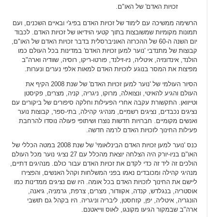
זכויות האדם' של האו"ם.
הרשימה ממשיכה עם לימוד של זכויות האדם בפיג'י ובאיים השכנים, ועם
תמונות מקומיות שמשובצות בתוך קטעי הוידיאו של זכויות האדם. לכבוד
יום השנה ה-60 של ההכרזה האוניברסלית בדבר זכויות האדם של האו"ם,
קבוצות של מתנדבי 'נוער למען זכויות האדם' במדינות בכל העולם כמו
הולנד, אינדונזיה, איטליה, ניו-זילנד, פורטו-ריקו, רוסיה, שוודיה וארה"ב
מפיצות את המסר בנוגע לזכויות האדם למאות אלפי נערים ונערות.
הסיור העולמי של 'נוער למען זכויות האדם' של שנת 2008 הקיף את
העולם והגיע להאיטי, ונצואלה, מרוקו, ניגריה, קניה, מצרים, פקיסטן
וטייוואן. התקשורת עקבה אחרי הפעילות וחלקה סיפורים של ביקורים עם
נציגים נכבדים, נציגים רשמיים, מנהיגי קהילה, בתי-ספר, קבוצות נוער
ואנשים מקומיים. חברויות חדשות נוצרו ושיתופי פעולה נוסדו להרחבת
פעילות החינוך לזכויות האדם לרמה חדשה.
כנס 'נוער למען זכויות האדם הבינלאומי' של שנת 2008 במטה הכללי של
האו"ם בניו-יורק היה הצלחה יוצאת מהכלל עם 27 נציגי נוער מכל העולם
הולכים זה ליד זה כדי לקדם את זכויות האדם עבור כולם. מנהיגים דתיים,
מנהיגי קהילה ומכובדים נאמו בפני המשלחות וקהל האנשים, והפצירו
ליישם את החינוך לזכויות האדם בכל אומה. היו שם נציגים ממדינות כמו
אוסטריה, בנגלדש, קנדה, אקוודור, מצרים, צרפת, גרמניה, גיאנה,
הונגריה, איטליה, יפן, קזחסטן, ליבריה וניגריה. היו בקהל גם תושבי
ארה"ב שבמקור הגיעו מקונגו, לאוס ווייאטנם.