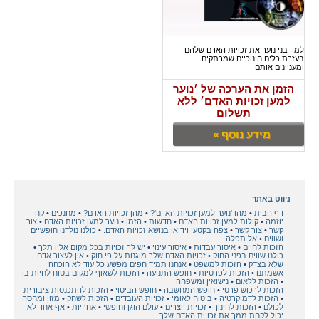
למד בני נוער את זכויות האדם שלהם
בעזרת כלים חינוכיים שמרתקים
ומעניינים אותם
הזמן את הערכה של ׳נוער
למען זכויות האדם׳ ללא
תשלום
מידע נוסף »
ניווט באתר
דף הבית
מהו 'נוער למען זכויות האדם'?
מהן זכויות האדם?
מחנכים
קח
יוזמה
קולות למען זכויות האדם
חדשות
הזמן
נוער למען זכויות האדם
צור
קשר
צור קשר
צפה בקטעי וידיאו בנושא זכויות האדם:
כולנו נולדנו חופשיים
ושווים
אל תפלה
הזכות לחיים
איסור עבדות
איסור עינוי
יש לך זכויות בכל מקום אליו תלך
כולנו שווים בפני החוק
זכויות האדם שלך מוגנות על פי חוק
אין לעצור אדם
שלא בצדק
הזכות למשפט
אנחנו תמיד חפים מפשע כל עוד לא הוכחה
אשמתנו
הזכות לפרטיות
חופש התנועה
הזכות לשאוף למקום בטוח לחיות בו
הזכות ללאום
נישואין ומשפחה
הזכות לרכוש פרטי
חופש המחשבה
חופש הביטוי
הזכות להתכנסות ציבורית
הזכות לדמוקרטיה
ביטוח לאומי
זכויות העובדים
הזכות לשחק
מזון ומחסה
לכולם
הזכות לחינוך
זכויות יוצרים
עולם הוגן וחופשי
אחריות
אף אחד לא
יכול לקחת ממך את זכויות האדם שלך