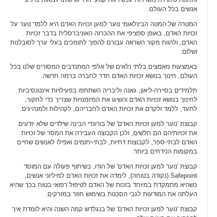
אנשים בכל העולם.
המטרה של המטה הבינלאומי נוער למען זכויות האדם היא ללמד נוער על
זכויות האדם, באופן ספציפי את ההכרזה האוניברסלית בדבר זכויות
האדם, ולהוות מקור השראה עבורם להפוך לתומכים בעלי ערך לסובלנות
ושלום.
באמצעות מאמצים בלתי נלאים של אלפי המתנדבים המסורים שלנו בכל
העולם, חינוך בנושא זכויות האדם חדר לחברה ברמה חדשה.
תלמידים בסיירה-ליאון, גאנה וליבריה השתתפו בפעילויות אינטנסיביות
לחינוך בנושא זכויות האדם והשיגו את המיומנויות שצריך כדי לחקור,
לתעד, ללמד ולקדם את זכויות האדם לחבריהם, לקהילות ולמנהיגים.
קבוצת 'נוער למען זכויות האדם' של בורונדי הבינה שילדים שלא יודעים
את זכויותיהם הם חלשים, ולכן הקבוצה העבירה את המסר של זכויות
האדם לבתי-ספר, לקבוצות דתיות, לבתי-יתומים ואפילו לאנשים שחיים
במקומות הנידחים ביותר.
קבוצת 'נוער למען זכויות האדם' של הודו, בשיתוף פעולה עם המוסד
Safepoint (נקודה בטוחה), לימדה את זכויות האדם למיליוני אנשים,
כשהיא מתמקדת במיוחד בזכות של האדם לטיפול רפואי בטוח בכך שהיא
העלתה את המוּדעות לגבי הסכנות בשימוש חוזר במזרקים.
קבוצת 'נוער למען זכויות האדם' של בנגלדש קמה השנה והיא לומדת איך