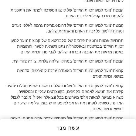
להרחיב את הצוות שלה.
קבוצת 'נוער למען זכויות האדם' של קונגו המשיכה לפתח את התוכניות
להקמת מרכז קהילתי לזכויות האדם.
קבוצת 'נוער למען זכויות האדם' של דרום-אפריקה גרמה לאלפי נערים
ונערות ללמוד על זכויות האדם והאחריות שלהם.
תחרויות אמנות וחגיגות פרסים של סלבריטאים של קבוצות 'נוער למען
זכויות האדם' בבריטניה ובאוסטרליה נתנו השראה לנוער, והתוצאות
באמת מראות את ההבנה הברורה שלהם לגבי מהן זכויות האדם.
קבוצת 'נוער למען זכויות האדם' במרוקו שלחה גלויות וציירה ציורי קיר.
קבוצת 'נוער למען זכויות האדם' באוגנדה ערכה קונצרטים וסדנאות
בנושא זכויות האדם.
קבוצת 'נוער למען זכויות האדם' של ונצואלה בראשות אמנים וסלבריטאים
קידמה את הנושא לאנשים בקניונים, בקונצרטים ענקיים ובטלוויזיה,
כשהיא מגיעה למאות אלפי מעריצים בכל ונצואלה ואפילו מעבר לגבול
המדינה, כשהיא לוקחת את הראפ לאופק חדש בזמן שלימדו שיעורים
בנושא זכויות האדם.
קבוצת 'נוער למען זכויות האדם' של מקסיקו צרפה אליה אמנים, כשהם
שמים את זכויות האדם באור הזרקורים.
עשה מנוי
קבוצת 'נוער למען זכויות האדם' של טייוואן קידמה את החינוך בנושא